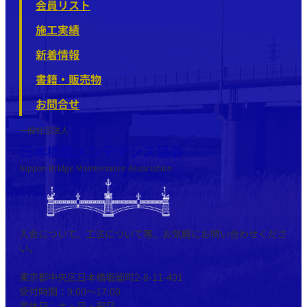
会員リスト
施工実績
新着情報
書籍・販売物
お問合せ
一般社団法人
日本橋梁メンテナンス協会
Nippon Bridge Maintenance Association
入会について、工法について等、お気軽にお問い合わせくださ
い。
東京都中央区日本橋堀留町2-8-11-401
受付時間：9:00～17:00
定休日：土・日・祝日