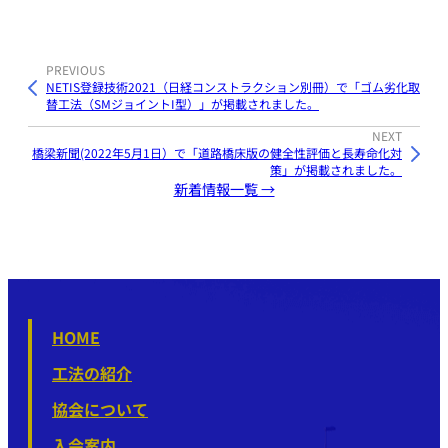
PREVIOUS
NETIS登録技術2021（日経コンストラクション別冊）で「ゴム劣化取
替工法（SMジョイントI型）」が掲載されました。
NEXT
橋梁新聞(2022年5月1日）で「道路橋床版の健全性評価と長寿命化対
策」が掲載されました。
新着情報一覧 →
HOME
工法の紹介
協会について
入会案内