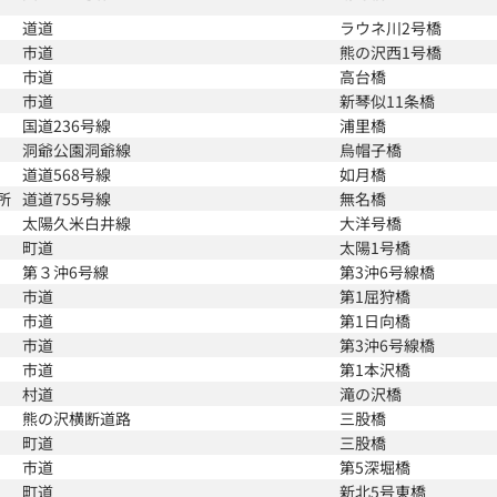
道道
ラウネ川2号橋
市道
熊の沢西1号橋
市道
高台橋
市道
新琴似11条橋
国道236号線
浦里橋
洞爺公園洞爺線
烏帽子橋
道道568号線
如月橋
所
道道755号線
無名橋
太陽久米白井線
大洋号橋
町道
太陽1号橋
第３沖6号線
第3沖6号線橋
市道
第1屈狩橋
市道
第1日向橋
市道
第3沖6号線橋
市道
第1本沢橋
村道
滝の沢橋
熊の沢横断道路
三股橋
町道
三股橋
市道
第5深堀橋
町道
新北5号東橋