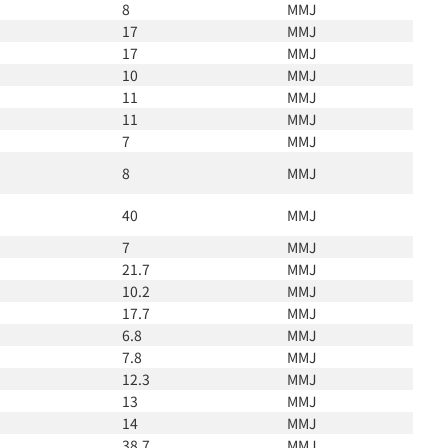
8
MMJ
17
MMJ
17
MMJ
10
MMJ
11
MMJ
11
MMJ
7
MMJ
8
MMJ
40
MMJ
7
MMJ
21.7
MMJ
10.2
MMJ
17.7
MMJ
6.8
MMJ
7.8
MMJ
12.3
MMJ
13
MMJ
14
MMJ
38.7
MMJ