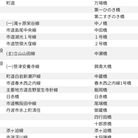
町道
万場橋
第一ひのき橋
第二すぎのき橋
(一)滝ヶ原栄谷線
中ノ橋
市道島尾中央線
中田橋
市道湖光１号線
１号橋
市道惣領大窪線
２号橋
設
(主)立山山田線
中瀬橋
設
(一)笹津安養寺線
興南大橋
町道白岩新瀬戸線
中蔵橋
市道春木西之内線
春木西之内線1号橋
主要地方道吉野室生寺針線
飯岡橋
日赤橋
日赤橋
市道鴨阪田中線
尾端橋
丹波市氷上町清住
御蔵橋
四行田橋
十郎原橋
添ヶ迫線
添ヶ迫橋
市道深川線
大将陣橋