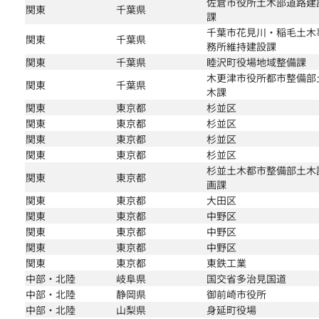
佐倉市役所土木部道路建
関東
千葉県
課
千葉市花見川・稲毛土木
関東
千葉県
務所維持建設課
関東
千葉県
睦沢町役場地域整備課
木更津市役所都市整備部
関東
千葉県
木課
関東
東京都
杉並区
関東
東京都
杉並区
関東
東京都
杉並区
関東
東京都
杉並区
杉並土木都市整備部土木
関東
東京都
画課
関東
東京都
大田区
関東
東京都
中野区
関東
東京都
中野区
関東
東京都
中野区
関東
東京都
東鉄工業
中部・北陸
岐阜県
国交省多治見国道
中部・北陸
静岡県
御前崎市役所
中部・北陸
山梨県
身延町役場