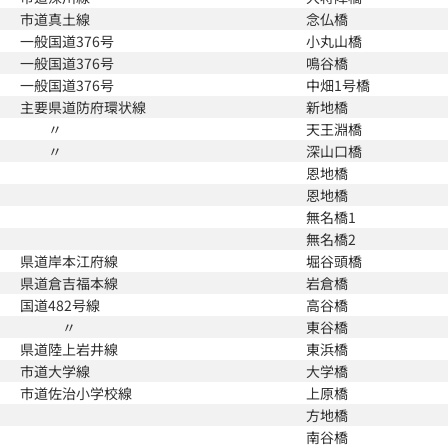
市道真土線
念仏橋
一般国道376号
小丸山橋
一般国道376号
鳴谷橋
一般国道376号
中畑1号橋
主要県道防府環状線
新地橋
〃
天王淵橋
〃
深山口橋
恩地橋
恩地橋
無名橋1
無名橋2
県道岸本江府線
堀谷頭橋
県道倉吉福本線
岩倉橋
国道482号線
高谷橋
〃
東谷橋
県道陸上岩井線
東浜橋
市道大学線
大学橋
市道佐治小学校線
上原橋
方地橋
南谷橋