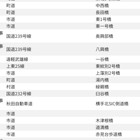
町道
中西橋
町道
長田橋
市道
東1号橋
市道
東一号橋
事
国道239号線
奥興部橋
事
国道239号線
八興橋
遠軽武雄線
一谷橋
上東25線
東紋別2号橋
市道
上藻別2号橋
町道
湯内橋
村道
緑親橋
国道232号線
臼谷橋
事
秋田自動車道
横手北SIC側道橋
市道
市道
木津根橋
市道
道満橋
市道
赤見台歩道橋