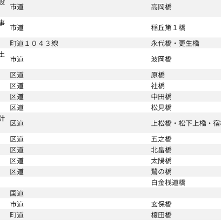
設
市道
高岡橋
事
市道
稲丘第１橋
町道１０４３線
永代橋・更生橋
土
市道
波岡橋
区道
原橋
区道
社橋
区道
中田橋
区道
松見橋
計
区道
上松橋・松下上橋・宿
区道
五之橋
区道
北畠橋
区道
太陽橋
区道
鷺の橋
白金桟道橋
国道
市道
玄保橋
町道
榎田橋