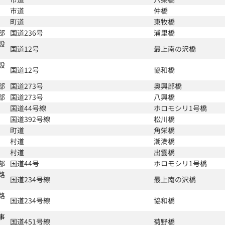
市道
仲橋
町道
東牧橋
部
国道236号
浦里橋
設
国道12号
最上南の沢橋
設
国道12号
協和橋
部
国道273号
奥興部橋
部
国道273号
八興橋
国道44号線
ホロモシリ1号橋
国道392号線
松川橋
町道
角栄橋
村道
潮満橋
村道
出雲橋
部
国道44号
ホロモシリ1号橋
路
国道234号線
最上南の沢橋
路
国道234号線
協和橋
事
国道451号線
菊野橋