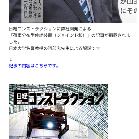
日経コンストラクションに弊社開発による
「荷重分布型伸縮装置（ジョイント和）」の記事が掲載されま
した。
日本大学名誉教授の阿部忠先生による解説です。
↓
記事の内容はこちらです。