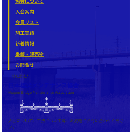
協会について
入会案内
会員リスト
施工実績
新着情報
書籍・販売物
お問合せ
一般社団法人
日本橋梁メンテナンス協会
Nippon Bridge Maintenance Association
入会について、工法について等、お気軽にお問い合わせくださ
い。