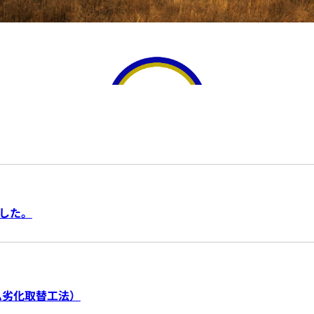
した。
ム劣化取替工法）